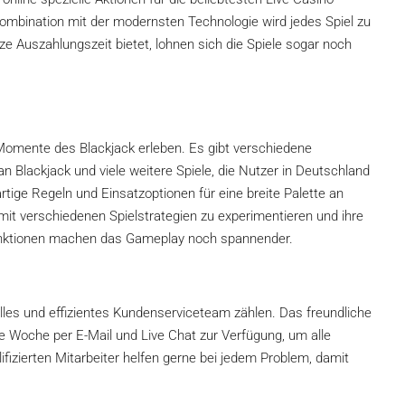
ombination mit der modernsten Technologie wird jedes Spiel zu
ze Auszahlungszeit bietet, lohnen sich die Spiele sogar noch
Momente des Blackjack erleben. Es gibt verschiedene
n Blackjack und viele weitere Spiele, die Nutzer in Deutschland
artige Regeln und Einsatzoptionen für eine breite Palette an
mit verschiedenen Spielstrategien zu experimentieren und ihre
nktionen machen das Gameplay noch spannender.
lles und effizientes Kundenserviceteam zählen. Das freundliche
 Woche per E-Mail und Live Chat zur Verfügung, um alle
ifizierten Mitarbeiter helfen gerne bei jedem Problem, damit