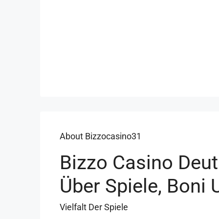
About Bizzocasino31
Bizzo Casino Deut
Über Spiele, Boni 
Vielfalt Der Spiele