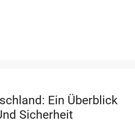
schland: Ein Überblick
Und Sicherheit