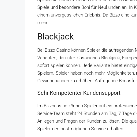
Spiele und besondere Boni für Neukunden an. In K
einem unvergesslichen Erlebnis. Da Bizzo eine kur
mehr.
Blackjack
Bei Bizzo Casino können Spieler die aufregenden 
Varianten, darunter klassisches Blackjack, Europea
sofort spielen können. Jede Variante bietet einzig
Spielern. Spieler haben noch mehr Möglichkeiten, 
Gewinnchancen zu erhöhen. Aufregende Bonusfu
Sehr Kompetenter Kundensupport
Im Bizzocasino können Spieler auf ein professione
Service-Team steht 24 Stunden am Tag, 7 Tage die
Anliegen und Fragen der Kunden zu lösen. Die qual
Spieler den bestmöglichen Service erhalten.