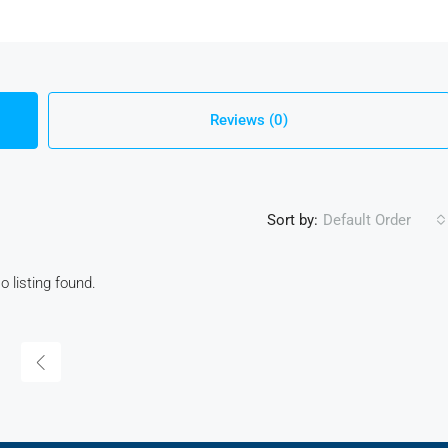
Reviews (0)
Sort by:
Default Order
o listing found.