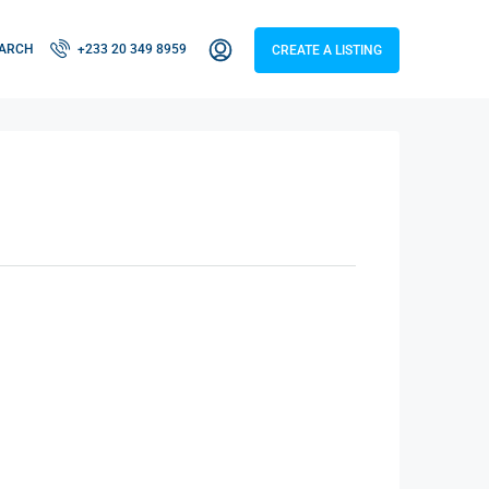
ARCH
+233 20 349 8959
CREATE A LISTING