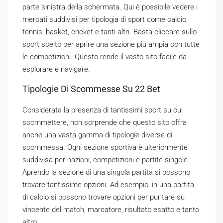
parte sinistra della schermata. Qui è possibile vedere i
mercati suddivisi per tipologia di sport come calcio,
tennis, basket, cricket e tanti altri. Basta cliccare sullo
sport scelto per aprire una sezione più ampia con tutte
le competizioni. Questo rende il vasto sito facile da
esplorare e navigare.
Tipologie Di Scommesse Su 22 Bet
Considerata la presenza di tantissimi sport su cui
scommettere, non sorprende che questo sito offra
anche una vasta gamma di tipologie diverse di
scommessa. Ogni sezione sportiva è ulteriormente
suddivisa per nazioni, competizioni e partite singole.
Aprendo la sezione di una singola partita si possono
trovare tantissime opzioni. Ad esempio, in una partita
di calcio si possono trovare opzioni per puntare su
vincente del match, marcatore, risultato esatto e tanto
altro.