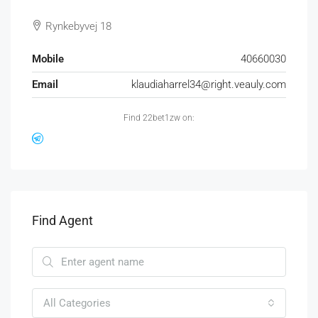
Rynkebyvej 18
Mobile
40660030
Email
klaudiaharrel34@right.veauly.com
Find 22bet1zw on:
Find Agent
All Categories