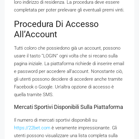
loro indirizzo di residenza. La procedura deve essere
completata per poter prelevare gli eventuali premi vinti.
Procedura Di Accesso
All’Account
Tutti coloro che possiedono già un account, possono
usare il tasto ”LOGIN” ogni volta che si recano sulla
pagina iniziale. La piattaforma richiede di inserire email
e password per accedere all’account. Nonostante ciò,
gli utenti possono decidere di accedere anche tramite
Facebook o Google. Un’altra opzione di accesso è
quella tramite SMS.
Mercati Sportivi Disponibili Sulla Piattaforma
Il numero di mercati sportivi disponibili su
https://22bet.com
è veramente impressionante. Gli
utenti possono visualizzare una lista completa sulla