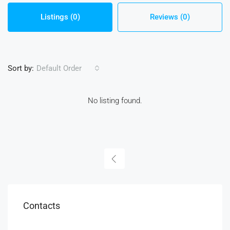
Listings (0)
Reviews (0)
Sort by:
Default Order
No listing found.
Contacts