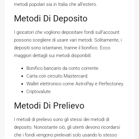
metodi popolari sia in Italia che all’estero.
Metodi Di Deposito
I giocatori che vogliono depositare fondi sull’account
possono scegliere di usare vari metodi. Solitamente, i
depositi sono istantanei, tranne il bonifico. Ecco
maggiori dettagli sui metodi disponibili:
Bonifico bancario da conto corrente.
Carta con circuito Mastercard.
Wallet elettronico come AstroPay e Perfectoney.
Criptovalute.
Metodi Di Prelievo
I metodi di prelievo sono gli stessi dei metodi di
deposito. Nonostante ciò, gli utenti devono ricordarsi
che i fondi vengono prelevati solo usando lo stesso