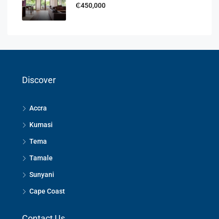
₵450,000
Discover
Accra
Kumasi
Tema
Tamale
Sunyani
Cape Coast
Contact Us