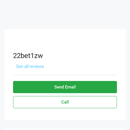
22bet1zw
See all reviews
Send Email
Call