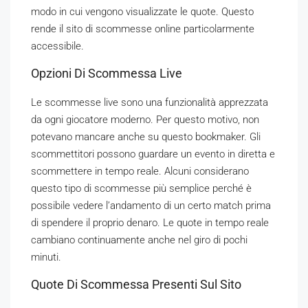
modo in cui vengono visualizzate le quote. Questo
rende il sito di scommesse online particolarmente
accessibile.
Opzioni Di Scommessa Live
Le scommesse live sono una funzionalità apprezzata
da ogni giocatore moderno. Per questo motivo, non
potevano mancare anche su questo bookmaker. Gli
scommettitori possono guardare un evento in diretta e
scommettere in tempo reale. Alcuni considerano
questo tipo di scommesse più semplice perché è
possibile vedere l’andamento di un certo match prima
di spendere il proprio denaro. Le quote in tempo reale
cambiano continuamente anche nel giro di pochi
minuti.
Quote Di Scommessa Presenti Sul Sito